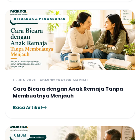
kesejahteraan psikologis. Dengan
mengintegrasikan asesmen, konsultasi,
konseling, dan pengembangan keterampilan,
KELUARGA & PENGASUHAN
Maknai Pendidikan hadir untuk membantu
setiap individu mengenali potensinya,
mengatasi hambatan yang dihadapi, dan
mencapai perkembangan yang optimal
dalam perjalanan pendidikannya.
15 JUN 2026 · ADMINISTRATOR MAKNAI
Cara Bicara dengan Anak Remaja Tanpa
Membuatnya Menjauh
Baca Artikel
UMUM