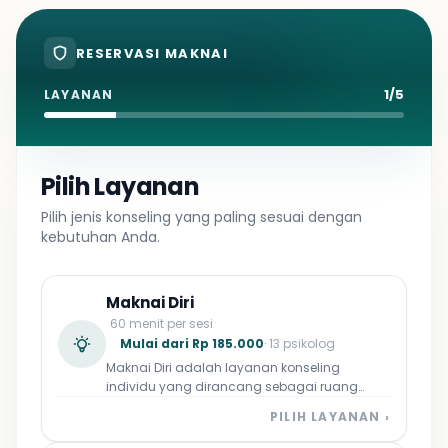
RESERVASI MAKNAI
1/5
LAYANAN
Pilih Layanan
Pilih jenis konseling yang paling sesuai dengan
kebutuhan Anda.
Maknai Diri
60 menit per sesi
Mulai dari Rp 185.000
· 13 psikolog
Maknai Diri adalah layanan konseling
individu yang dirancang sebagai ruang
aman bagi Anda untuk kembali mengenali
PILIH LAYANAN ›
diri, mengelola emosi, dan merumuskan arah
hidup yang lebih bermakna. Didampingi