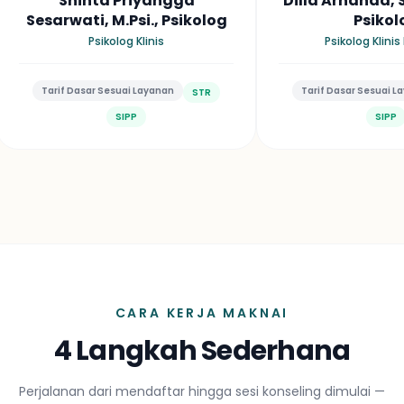
Dilla Arnanda, S.Psi., M.Psi.,
Mohammad A
Psikolog
Khaeranu, S.Psi.,
Psikolog
Psikolog Klinis Dewasa
Psikolog Klini
Tarif Dasar Sesuai Layanan
Tarif Dasar Sesuai Laya
STR
SIPP
SIPP
CARA KERJA MAKNAI
4 Langkah Sederhana
Perjalanan dari mendaftar hingga sesi konseling dimulai —