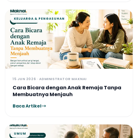
kesejahteraan psikologis. Dengan
mengintegrasikan asesmen, konsultasi,
konseling, dan pengembangan keterampilan,
KELUARGA & PENGASUHAN
Maknai Pendidikan hadir untuk membantu
setiap individu mengenali potensinya,
mengatasi hambatan yang dihadapi, dan
mencapai perkembangan yang optimal
dalam perjalanan pendidikannya.
15 JUN 2026 · ADMINISTRATOR MAKNAI
Cara Bicara dengan Anak Remaja Tanpa
Membuatnya Menjauh
Baca Artikel
UMUM