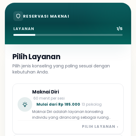
RESERVASI MAKNAI
1/5
LAYANAN
Pilih Layanan
Pilih jenis konseling yang paling sesuai dengan
kebutuhan Anda.
Maknai Diri
60 menit per sesi
Mulai dari Rp 185.000
· 13 psikolog
Maknai Diri adalah layanan konseling
individu yang dirancang sebagai ruang
aman bagi Anda untuk kembali mengenali
PILIH LAYANAN ›
diri, mengelola emosi, dan merumuskan arah
hidup yang lebih bermakna. Didampingi