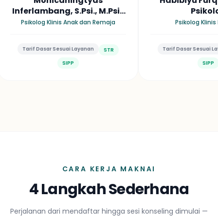
Habibiyu Furqon, M.Psi.,
Ranti Maradhita P
Psikolog
S.Psi., M.Psi., P
Psikolog Klinis Dewasa
Psikolog Klinis Anak 
Tarif Dasar Sesuai Layanan
Tarif Dasar Sesuai Laya
STR
SIPP
SIPP
CARA KERJA MAKNAI
4 Langkah Sederhana
Perjalanan dari mendaftar hingga sesi konseling dimulai —