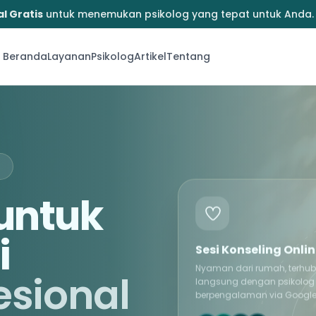
l Gratis
untuk menemukan psikolog yang tepat untuk Anda.
Beranda
Layanan
Psikolog
Artikel
Tentang
→
untuk
i
Sesi Konseling Onli
Nyaman dari rumah, terhu
esional
langsung dengan psikolog
berpengalaman via Google