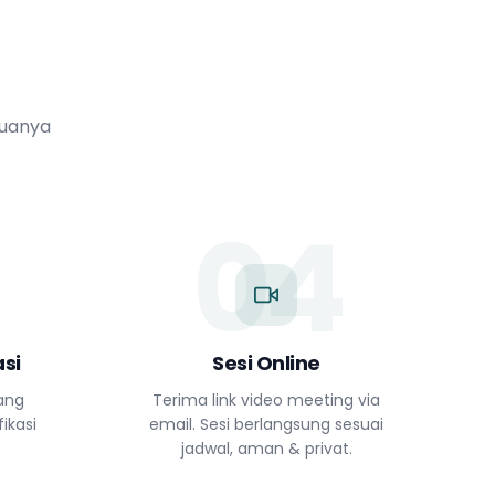
muanya
04
si
Sesi Online
yang
Terima link video meeting via
ikasi
email. Sesi berlangsung sesuai
jadwal, aman & privat.