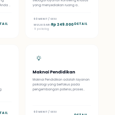
ang
sebagai layanan konseling khusus
Anda …
yang menyediakan ruang a…
60 MENIT / SESI
TAIL
DETAIL
Rp 249.000
MULAI DARI
· 9 psikolog
Maknai Pendidikan
Maknai Pendidikan adalah layanan
psikologi yang berfokus pada
g
pengembangan potensi, proses…
60 MENIT / SESI
TAIL
DETAIL