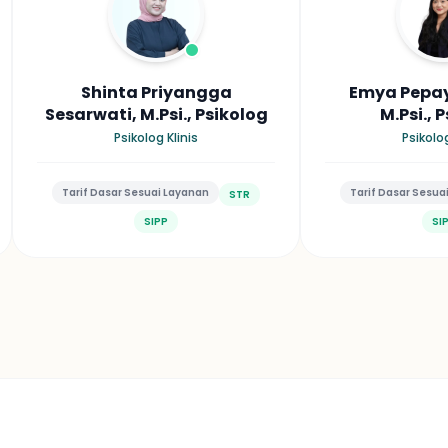
Shinta Priyangga
Emya Pepayo
Sesarwati, M.Psi., Psikolog
M.Psi., 
Psikolog Klinis
Psikolog
Tarif Dasar Sesuai Layanan
Tarif Dasar Sesua
STR
SIPP
SI