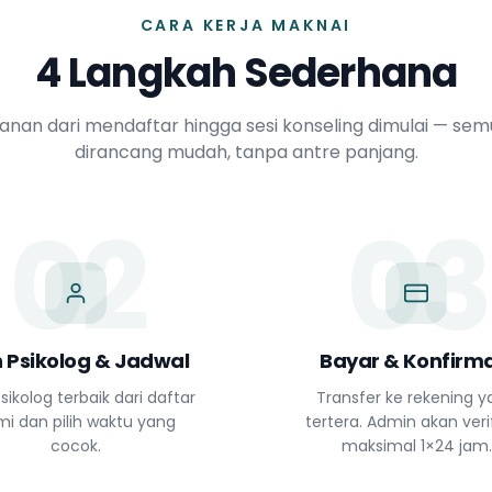
CARA KERJA MAKNAI
4 Langkah Sederhana
lanan dari mendaftar hingga sesi konseling dimulai — se
dirancang mudah, tanpa antre panjang.
02
03
ih Psikolog & Jadwal
Bayar & Konfirma
sikolog terbaik dari daftar
Transfer ke rekening 
mi dan pilih waktu yang
tertera. Admin akan verif
cocok.
maksimal 1×24 jam.