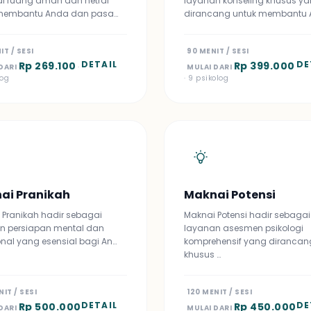
i ruang aman dan netral
layanan konseling khusus y
membantu Anda dan pasa…
dirancang untuk membantu 
IT / SESI
90 MENIT / SESI
DETAIL
DE
Rp 269.100
Rp 399.000
DARI
·
MULAI DARI
log
· 9 psikolog
ai Pranikah
Maknai Potensi
 Pranikah hadir sebagai
Maknai Potensi hadir sebagai
n persiapan mental dan
layanan asesmen psikologi
nal yang esensial bagi An…
komprehensif yang dirancan
khusus …
NIT / SESI
120 MENIT / SESI
DETAIL
DE
Rp 500.000
Rp 450.000
DARI
MULAI DARI