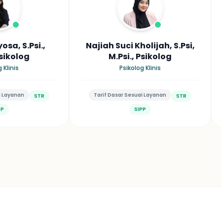
sa, S.Psi.,
Najiah Suci Kholijah, S.Psi,
Psikolog
M.Psi., Psikolog
 Klinis
Psikolog Klinis
i Layanan
Tarif Dasar Sesuai Layanan
STR
STR
PP
SIPP