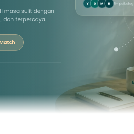
Y
D
M
R
5+ psikolog
i masa sulit dengan
r, dan terpercaya.
 Match