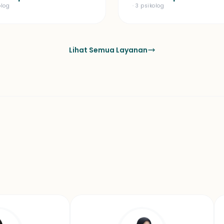
olog
· 3 psikolog
Lihat Semua Layanan