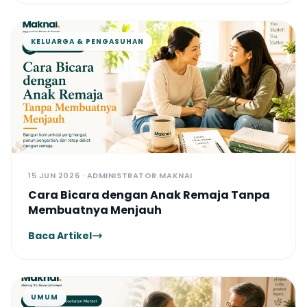
kesejahteraan psikologis. Dengan
mengintegrasikan asesmen, konsultasi,
konseling, dan pengembangan keterampilan,
KELUARGA & PENGASUHAN
Maknai Pendidikan hadir untuk membantu
setiap individu mengenali potensinya,
mengatasi hambatan yang dihadapi, dan
mencapai perkembangan yang optimal
dalam perjalanan pendidikannya.
15 JUN 2026 · ADMINISTRATOR MAKNAI
Cara Bicara dengan Anak Remaja Tanpa
Membuatnya Menjauh
Baca Artikel
UMUM