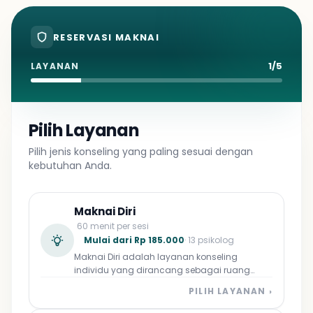
RESERVASI MAKNAI
1/5
LAYANAN
Pilih Layanan
Pilih jenis konseling yang paling sesuai dengan
kebutuhan Anda.
Maknai Diri
60 menit per sesi
Mulai dari Rp 185.000
· 13 psikolog
Maknai Diri adalah layanan konseling
individu yang dirancang sebagai ruang
aman bagi Anda untuk kembali mengenali
PILIH LAYANAN ›
diri, mengelola emosi, dan merumuskan arah
hidup yang lebih bermakna. Didampingi