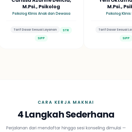
Yeni Oktafriani, S.Psi.,
Najiah Suci Kholija
M.Psi., Psikolog
M.Psi., Psiko
Psikolog Klinis Dewasa
Psikolog Klini
Tarif Dasar Sesuai Layanan
Tarif Dasar Sesuai Laya
STR
SIPP
SIPP
CARA KERJA MAKNAI
4 Langkah Sederhana
Perjalanan dari mendaftar hingga sesi konseling dimulai —