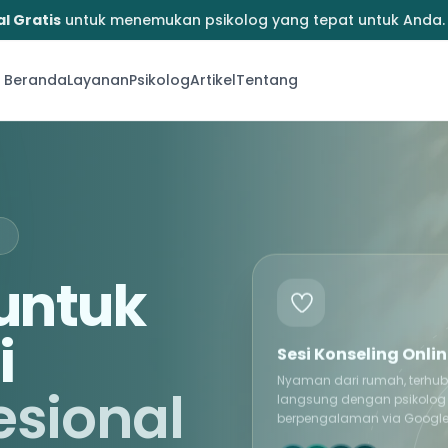
l Gratis
untuk menemukan psikolog yang tepat untuk Anda.
Beranda
Layanan
Psikolog
Artikel
Tentang
→
untuk
i
Sesi Konseling Onli
Nyaman dari rumah, terhu
esional
langsung dengan psikolog
berpengalaman via Google