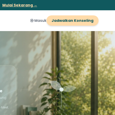
Mulai Sekarang →
Masuk
Jadwalkan Konseling
ne
bung
 Meet.