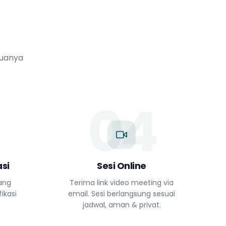
muanya
04
si
Sesi Online
yang
Terima link video meeting via
ikasi
email. Sesi berlangsung sesuai
jadwal, aman & privat.