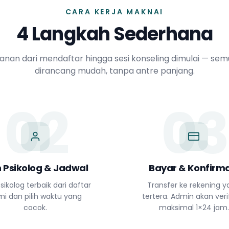
CARA KERJA MAKNAI
4 Langkah Sederhana
lanan dari mendaftar hingga sesi konseling dimulai — se
dirancang mudah, tanpa antre panjang.
02
03
ih Psikolog & Jadwal
Bayar & Konfirma
sikolog terbaik dari daftar
Transfer ke rekening 
mi dan pilih waktu yang
tertera. Admin akan verif
cocok.
maksimal 1×24 jam.