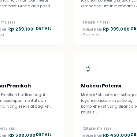
i ruang aman dan netral
layanan konseling khusus y
membantu Anda dan pasa…
dirancang untuk membantu 
IT / SESI
90 MENIT / SESI
DETAIL
DE
Rp 269.100
Rp 399.000
DARI
·
MULAI DARI
log
· 9 psikolog
ai Pranikah
Maknai Potensi
 Pranikah hadir sebagai
Maknai Potensi hadir sebagai
n persiapan mental dan
layanan asesmen psikologi
nal yang esensial bagi An…
komprehensif yang dirancan
khusus …
NIT / SESI
120 MENIT / SESI
DETAIL
DE
Rp 500.000
Rp 450.000
DARI
MULAI DARI