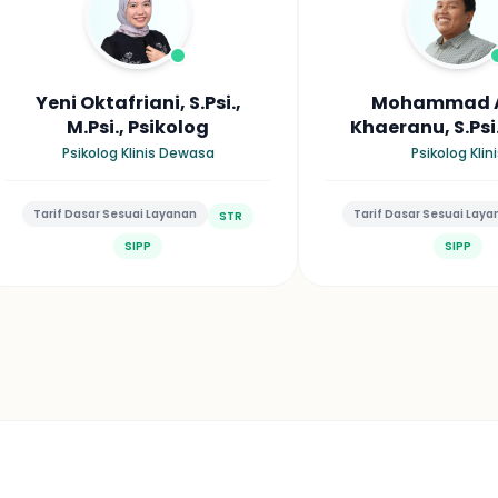
Yeni Oktafriani, S.Psi.,
Mohammad A
M.Psi., Psikolog
Khaeranu, S.Psi.,
Psikolo
Psikolog Klinis Dewasa
Psikolog Klin
Tarif Dasar Sesuai Layanan
Tarif Dasar Sesuai Lay
STR
SIPP
SIPP