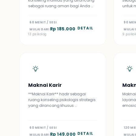
konseling individu yang dirancang
sebaga
sebagai ruang aman bagi Anda …
untuk 
60 MENIT / SESI
90 MEN
DETAIL
Rp 185.000
MULAI DARI
·
MULAI 
13 psikolog
9 psiko
Maknai Karir
Makn
**Maknai Karir** hadir sebagai
Maknai
ruang konseling psikologis strategis
layana
yang dirancang khusus …
emosio
60 MENIT / SESI
120 ME
DETAIL
Rp 149.000
MULAI DARI
·
MULAI 