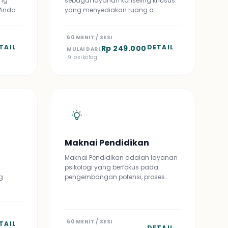
ang
sebagai layanan konseling khusus
Anda …
yang menyediakan ruang a…
60 MENIT / SESI
TAIL
DETAIL
Rp 249.000
MULAI DARI
· 9 psikolog
Maknai Pendidikan
Maknai Pendidikan adalah layanan
psikologi yang berfokus pada
g
pengembangan potensi, proses…
60 MENIT / SESI
TAIL
DETAIL