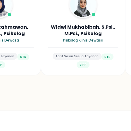
i Rahmawan,
Widwi Mukhabibah, S.Psi.,
i., Psikolog
M.Psi., Psikolog
inis Dewasa
Psikolog Klinis Dewasa
i Layanan
Tarif Dasar Sesuai Layanan
STR
STR
PP
SIPP