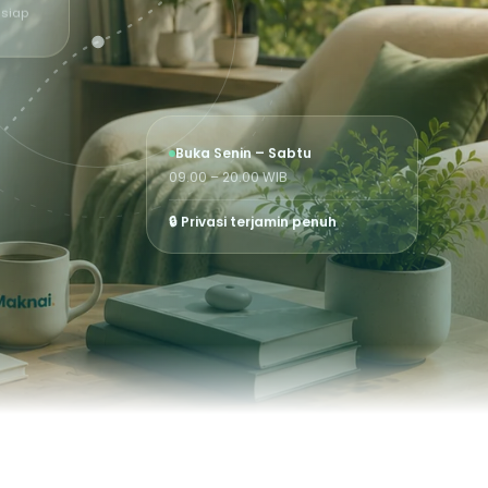
 siap
Buka Senin – Sabtu
09.00 – 20.00 WIB
🔒 Privasi terjamin penuh