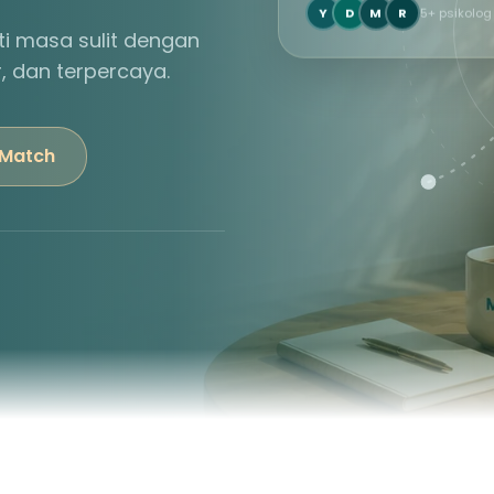
Y
D
M
R
5+ psikolog
i masa sulit dengan
r, dan terpercaya.
 Match