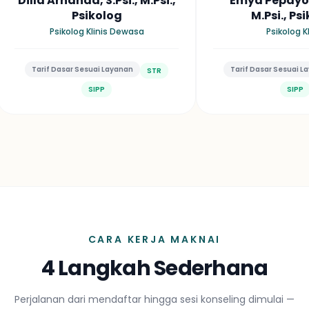
Emya Pepayosa, S.Psi.,
Widwi Mukhabibah,
M.Psi., Psikolog
M.Psi., Psiko
Psikolog Klinis
Psikolog Klinis D
Tarif Dasar Sesuai Layanan
Tarif Dasar Sesuai Laya
STR
SIPP
SIPP
CARA KERJA MAKNAI
4 Langkah Sederhana
Perjalanan dari mendaftar hingga sesi konseling dimulai —