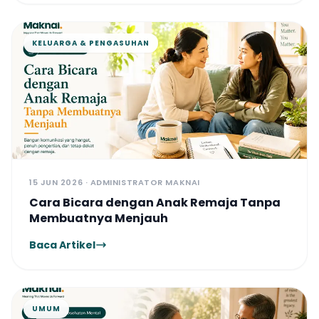
kesejahteraan psikologis. Dengan
mengintegrasikan asesmen, konsultasi,
konseling, dan pengembangan keterampilan,
KELUARGA & PENGASUHAN
Maknai Pendidikan hadir untuk membantu
setiap individu mengenali potensinya,
mengatasi hambatan yang dihadapi, dan
mencapai perkembangan yang optimal
dalam perjalanan pendidikannya.
15 JUN 2026 · ADMINISTRATOR MAKNAI
Cara Bicara dengan Anak Remaja Tanpa
Membuatnya Menjauh
Baca Artikel
UMUM