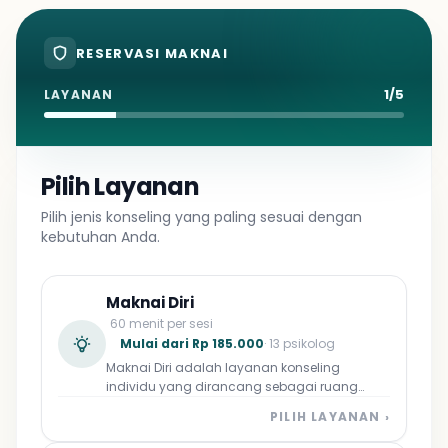
RESERVASI MAKNAI
1/5
LAYANAN
Pilih Layanan
Pilih jenis konseling yang paling sesuai dengan
kebutuhan Anda.
Maknai Diri
60 menit per sesi
Mulai dari Rp 185.000
· 13 psikolog
Maknai Diri adalah layanan konseling
individu yang dirancang sebagai ruang
aman bagi Anda untuk kembali mengenali
PILIH LAYANAN ›
diri, mengelola emosi, dan merumuskan arah
hidup yang lebih bermakna. Didampingi