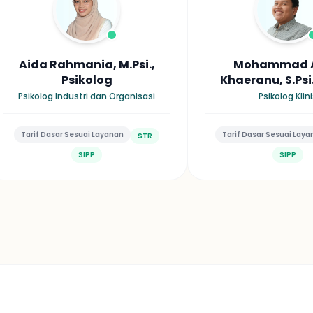
Aida Rahmania, M.Psi.,
Mohammad A
Psikolog
Khaeranu, S.Psi.,
Psikolo
Psikolog Industri dan Organisasi
Psikolog Klin
Tarif Dasar Sesuai Layanan
Tarif Dasar Sesuai Lay
STR
SIPP
SIPP