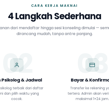
CARA KERJA MAKNAI
4 Langkah Sederhana
lanan dari mendaftar hingga sesi konseling dimulai — se
dirancang mudah, tanpa antre panjang.
02
03
ih Psikolog & Jadwal
Bayar & Konfirma
sikolog terbaik dari daftar
Transfer ke rekening 
mi dan pilih waktu yang
tertera. Admin akan verif
cocok.
maksimal 1×24 jam.