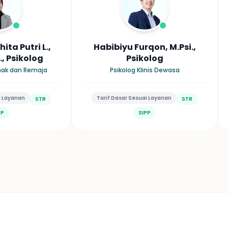
ita Putri L.,
Habibiyu Furqon, M.Psi.,
i., Psikolog
Psikolog
Anak dan Remaja
Psikolog Klinis Dewasa
i Layanan
Tarif Dasar Sesuai Layanan
STR
STR
PP
SIPP