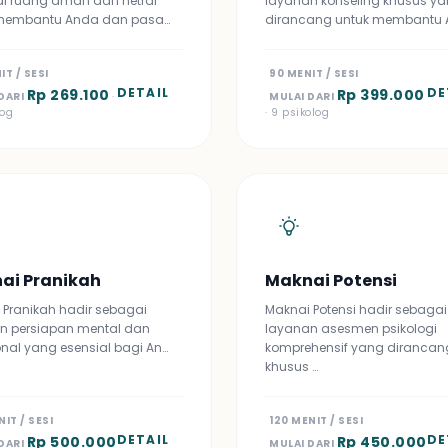
i ruang aman dan netral
layanan konseling khusus y
membantu Anda dan pasa…
dirancang untuk membantu 
IT / SESI
90 MENIT / SESI
DETAIL
DE
Rp 269.100
Rp 399.000
DARI
·
MULAI DARI
log
· 9 psikolog
ai Pranikah
Maknai Potensi
 Pranikah hadir sebagai
Maknai Potensi hadir sebagai
n persiapan mental dan
layanan asesmen psikologi
nal yang esensial bagi An…
komprehensif yang dirancan
khusus …
NIT / SESI
120 MENIT / SESI
DETAIL
DE
Rp 500.000
Rp 450.000
DARI
MULAI DARI