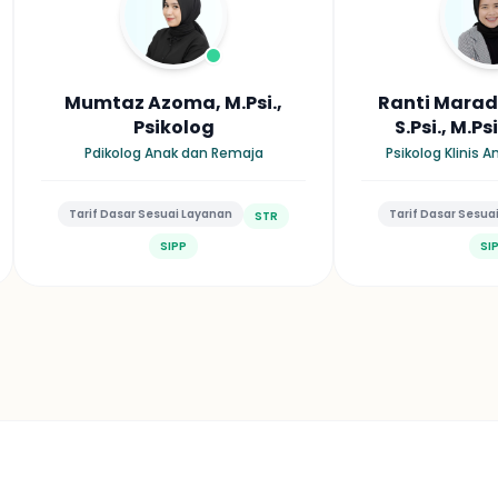
Mumtaz Azoma, M.Psi.,
Ranti Maradh
Psikolog
S.Psi., M.Ps
Pdikolog Anak dan Remaja
Psikolog Klinis 
Tarif Dasar Sesuai Layanan
Tarif Dasar Sesua
STR
SIPP
SI