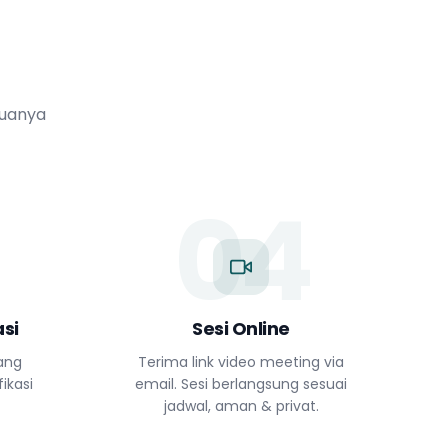
muanya
04
si
Sesi Online
yang
Terima link video meeting via
ikasi
email. Sesi berlangsung sesuai
jadwal, aman & privat.