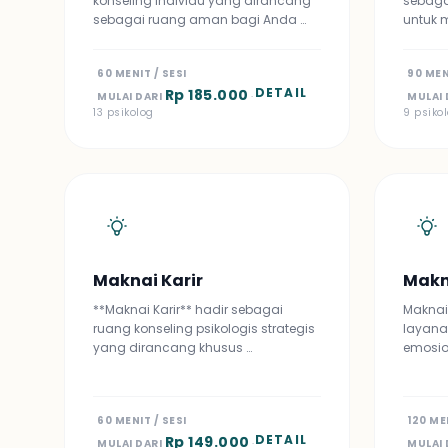
konseling individu yang dirancang
sebaga
sebagai ruang aman bagi Anda …
untuk 
60 MENIT / SESI
90 MEN
DETAIL
Rp 185.000
MULAI DARI
·
MULAI 
13 psikolog
9 psiko
Maknai Karir
Makn
**Maknai Karir** hadir sebagai
Maknai
ruang konseling psikologis strategis
layana
yang dirancang khusus …
emosio
60 MENIT / SESI
120 ME
DETAIL
Rp 149.000
MULAI DARI
·
MULAI 