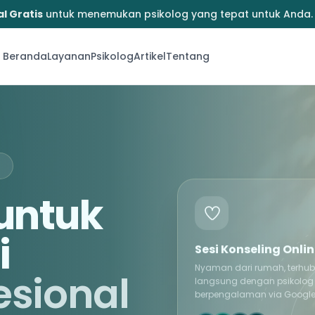
l Gratis
untuk menemukan psikolog yang tepat untuk Anda.
Beranda
Layanan
Psikolog
Artikel
Tentang
→
untuk
i
Sesi Konseling Onli
Nyaman dari rumah, terhu
esional
langsung dengan psikolog
berpengalaman via Google