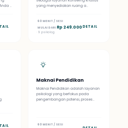
ang
sebagai layanan konseling khusus
Anda …
yang menyediakan ruang a…
60 MENIT / SESI
TAIL
DETAIL
Rp 249.000
MULAI DARI
· 9 psikolog
Maknai Pendidikan
Maknai Pendidikan adalah layanan
psikologi yang berfokus pada
g
pengembangan potensi, proses…
60 MENIT / SESI
TAIL
DETAIL