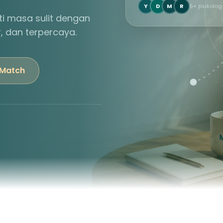
Y
D
M
R
5+ psikolog
i masa sulit dengan
r, dan terpercaya.
 Match